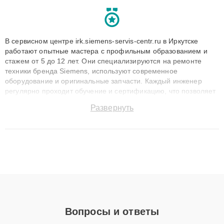
В сервисном центре irk.siemens-servis-centr.ru в Иркутске
работают опытные мастера с профильным образованием и
стажем от 5 до 12 лет. Они специализируются на ремонте
техники бренда Siemens, используют современное
оборудование и оригинальные запчасти. Каждый инженер
регулярно проходит обучение и сертификацию, что позволяет
быстро и точноdiagnostikировать поломки и восстанавливать
Развернуть
технику с сохранением гарантии до 3 лет. Наши мастера
решают сложные случаи: от замены матриц и материнских
плат до ремонта после залития и восстановления данных.
Благодаря высокой квалификации и ответственному подходу
клиенты получают быстрый, качественный ремонт и понятные
объяснения по результатам диагностики.
Вопросы и ответы