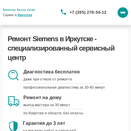
Siemens Servis Centr
+7 (395) 278-54-12
Сервис в 
Иркутске
Ремонт Siemens в Иркутске -
специализированный сервисный
центр
Курьерская доставка
Диагностика бесплатно
заберём и вернём устройство
даже при отказе от ремонта
наши курьеры приедут в удобное для вас
профессиональная диагностика за 30-60 минут
время и привезут устройство обратно, когда
оно будет готово
Ремонт на дому
выезд мастера за 30 минут
Запись на удобное время
по Иркутске и области, без оплаты
вы выбираете - мы подстраиваемся
укажите дату, время и модель устройства, а
Гарантия до 3 лет
мы свяжемся для подтверждения
на все виды работ и запчастей