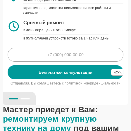
Гарантия до 3 лет
гарантия оформляется письменно на все работы и
запчасти
на все виды работ и запчастей
гарантия оформляется письменно на все работы и
Срочный ремонт
запчасти
в день обращения от 30 минут
Срочный ремонт
в 95% случаев устройств готово за 1 час или день
в день обращения от 30 минут
в 95% случаев устройств готово за 1 час или день
Бесплатная консультация
-25%
Отправляя, Вы соглашаетесь с
политикой конфиденциальности
Бесплатная консультация
-25%
политикой конфиденциальности
Мастер приедет к Вам:
ремонтируем крупную
технику на дому
под вашим