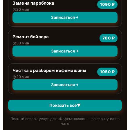
Замена пароблока
1090 ₽
20 мин
Записаться
Ремонт бойлера
700 ₽
30 мин
Записаться
Чистка с разбором кофемашины
1050 ₽
20 мин
Записаться
Показать всё
▼
Полный список услуг для «
Кофемашина
» — по звонку или в
чате